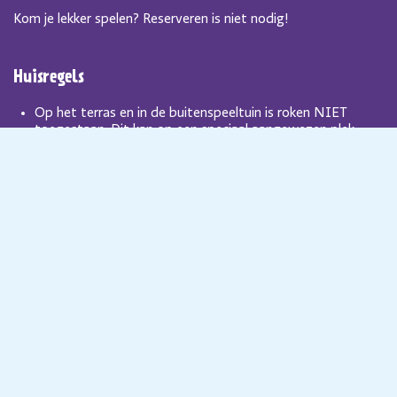
Kom je lekker spelen? Reserveren is niet nodig!
Huisregels
Op het terras en in de buitenspeeltuin is roken NIET
toegestaan. Dit kan op een speciaal aangewezen plek,
maar vragen u dit zo min mogelijk te doen.
Eigen eten en drinken is bij ons uiteraard ook NIET
toegestaan.
Honden zijn bij ons helaas NIET toegestaan. Hulphonden
zijn natuurlijk wel welkom.
Overige huisregels
Wij zijn lid van: