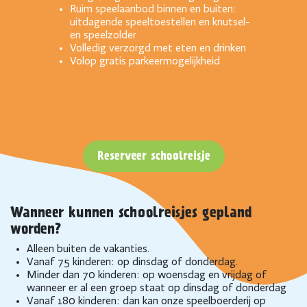
Ruim speelaanbod binnen en buiten:
uitdagende speeltoestellen en knutsel-
en speelzolder
Volledig verzorgd met eten en drinken
Volop gratis parkeermogelijkheid
Reserveer schoolreisje
Wanneer kunnen schoolreisjes gepland
worden?
Alleen buiten de vakanties.
Vanaf 75 kinderen: op dinsdag of donderdag.
Minder dan 70 kinderen: op woensdag en vrijdag of
wanneer er al een groep staat op dinsdag of donderdag
Vanaf 180 kinderen: dan kan onze speelboerderij op